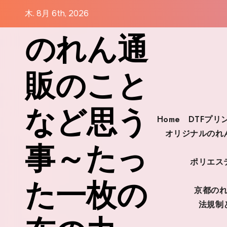
コ
木. 8月 6th, 2026
ン
のれん通
テ
ン
ツ
販のこと
に
ス
キ
など思う
Home
DTFプ
ッ
オリジナルのれ
プ
事～たっ
ポリエス
た一枚の
京都の
法規制