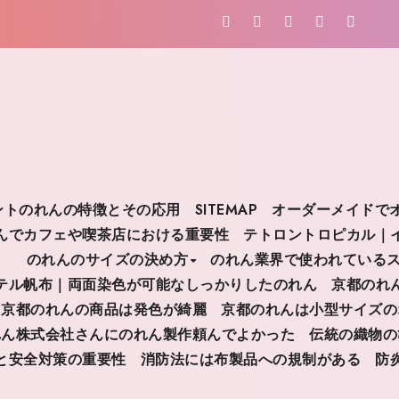
リントのれんの特徴とその応用
SITEMAP
オーダーメイドで
んでカフェや喫茶店における重要性
テトロントロピカル｜
のれんのサイズの決め方
のれん業界で使われている
テル帆布｜両面染色が可能なしっかりしたのれん
京都のれ
京都のれんの商品は発色が綺麗
京都のれんは小型サイズの
れん株式会社さんにのれん製作頼んでよかった
伝統の織物の
と安全対策の重要性
消防法には布製品への規制がある
防