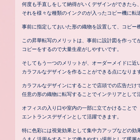
何度も手直しをして納得がいくデザインができたら
それを様々な種類のインクのが入ったコピー機に転
事前に指定しておいた形の織物を設置して、コピー
この昇華転写のメリットは、事前に設計図を作って
コピーをするので大量生産がしやすいです。
そしてもう一つのメリットが、オーダーメイドに近
カラフルなデザインを作ることができる点になりま
カラフルなデザインにすることで店頭での広告だけ
任意の形の織物に転写することでインテリアとして
オフィスの入り口や室内の一部に立てかけることで
エントランスデザインとして活躍できます。
特に色彩には視覚効果として集中力アップなどの効
うまく活用をすることで働きやすい場所として暖簾